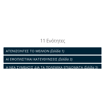
11 Ενότητες
ΑΤΕΝΙΖΟΝΤΕΣ ΤΟ ΜΕΛΛΟΝ
(Σελίδα 1)
ΑΙ ΕΦΟΠΛΙΣΤΙΚΑΙ ΚΑΤΕΥΘΥΝΣΕΙΣ
(Σελίδα 3)
Η ΝΕΑ ΣΥΜΒΑΣΙΣ ΔΙΑ ΤΑ ΠΟΛΕΜΙΚΑ ΕΠΙΔΟΜΑΤΑ
(Σελίδα 5)
Η ΔΥΝΑΜΙΣ ΤΗΣ ΝΑΥΤΙΛΙΑΣ ΜΑΣ
(Σελίδα 9)
ΑΙ ΑΠΩΛΕΙΑΙ ΤΗΣ ΝΑΥΤΙΛΙΑΣ ΜΑΣ ΚΑΤΑ ΤΟ 1939
(Σελίδα 17)
Η ΔΙΕΘΝΗΣ ΕΜΠΟΡΟΝΑΥΤΙΚΗ ΔΡΑΣΤΗΡΙΟΤΗΣ ΚΑΤΑ ΤΟ
1939
(Σελίδα 21)