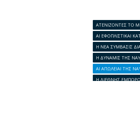
ΑΤΕΝΙΖΟΝΤΕΣ ΤΟ 
ΑΙ ΕΦΟΠΛΙΣΤΙΚΑΙ Κ
Η ΝΕΑ ΣΥΜΒΑΣΙΣ Δ
Η ΔΥΝΑΜΙΣ ΤΗΣ ΝΑ
ΑΙ ΑΠΩΛΕΙΑΙ ΤΗΣ ΝΑ
Η ΔΙΕΘΝΗΣ ΕΜΠΟΡΟ
ΑΙ ΤΙΜΑΙ ΤΩΝ ΠΛΟΙ
Η ΠΑΓΚΟΣΜΙΟΣ ΝΑΥ
ΤΟ ΝΑΥΠΗΓΙΚΟΝ 19
ΤΟ ΤΕΤΡΑΜΗΝΟΝ Τ
ΤΟ ΔΕΚΑΠΕΝΘΗΜΕ