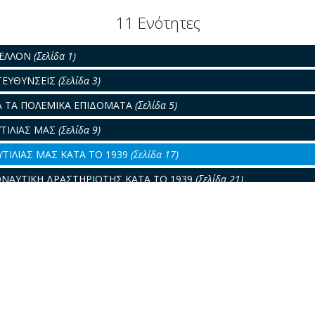
11 Ενότητες
ΜΕΛΛΟΝ
(Σελίδα 1)
ΑΤΕΥΘΥΝΣΕΙΣ
(Σελίδα 3)
ΙΑ ΤΑ ΠΟΛΕΜΙΚΑ ΕΠΙΔΟΜΑΤΑ
(Σελίδα 5)
ΥΤΙΛΙΑΣ ΜΑΣ
(Σελίδα 9)
ΥΤΙΛΙΑΣ ΜΑΣ ΚΑΤΑ ΤΟ 1939
(Σελίδα 17)
ΝΑΥΤΙΚΗ ΔΡΑΣΤΗΡΙΟΤΗΣ ΚΑΤΑ ΤΟ 1939
(Σελίδα 21)
ΩΝ ΚΑΤΑ ΤΟ 1939
(Σελίδα 23)
ΛΑΓΟΡΑ ΚΑΤΑ ΤΟ 1939
(Σελίδα 25)
39
(Σελίδα 28)
ΟΥ ΚΑΤΑ ΘΑΛΑΣΣΑΝ ΑΓΩΝΟΣ
(Σελίδα 30)
ΡΟΝ
(Σελίδα 33)